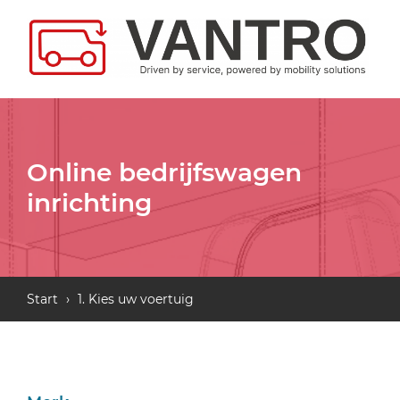
Online bedrijfswagen
inrichting
Start
›
1. Kies uw voertuig