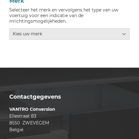
Merk
Selecteer het merk en vervolgens het type van uw
voertuig voor een indicatie van de
inrichtingsmogelijkheden.
Contactgegevens
VANTRO Conversion
Ellestraat 83
8550 ZWEVEGEM
België