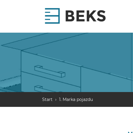
Start
›
1. Marka pojazdu