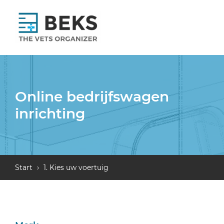
Online bedrijfswagen
inrichting
Start
›
1. Kies uw voertuig