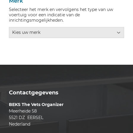
Merk
Selecteer het merk en vervolgens het type van uw
voertuig voor een indicatie van de
inrichtingsmogelijkheden.
Contactgegevens
BEKS The Vets Organizer
Meerheide 58
5521 DZ EERSEL
Nederland