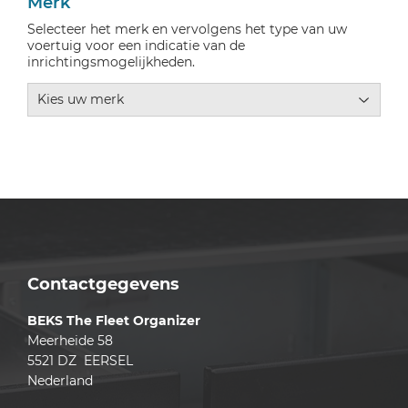
Merk
Selecteer het merk en vervolgens het type van uw
voertuig voor een indicatie van de
inrichtingsmogelijkheden.
Contactgegevens
BEKS The Fleet Organizer
Meerheide 58
5521 DZ EERSEL
Nederland