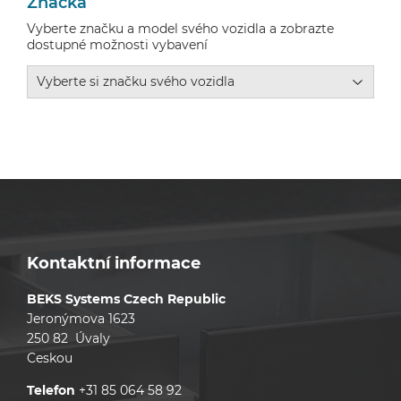
Značka
Vyberte značku a model svého vozidla a zobrazte
dostupné možnosti vybavení
Kontaktní informace
BEKS Systems Czech Republic
Jeronýmova 1623
250 82 Úvaly
Ceskou
Telefon
+31 85 064 58 92