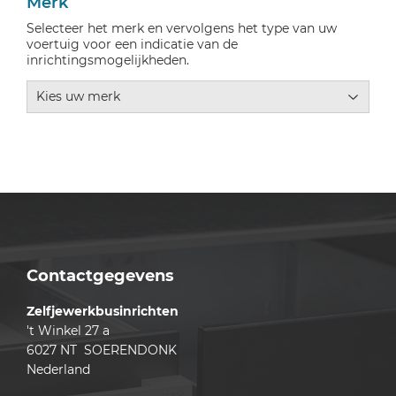
Merk
Selecteer het merk en vervolgens het type van uw
voertuig voor een indicatie van de
inrichtingsmogelijkheden.
Contactgegevens
Zelfjewerkbusinrichten
't Winkel 27 a
6027 NT SOERENDONK
Nederland